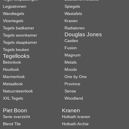
Legpatronen
Spiegels
Wandtegels
Wastafels
Vloertegels
Kranen
Tegels badkamer
Radiatoren
Douglas Jones
Tegels woonkamer
Castles
Tegels slaapkamer
Fusion
Tegels keuken
Magnum
Tegellooks
Betonlook
Metals
Houtlook
Moods
Marmerlook
One by One
Metaallook
Province
Natuursteenlook
Sense
XXL Tegels
Woodland
Piet Boon
Kranen
Serie overzicht
Hotbath kranen
Blend Tile
Hotbath Archie