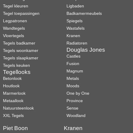
Tegel kleuren
Ligbaden
Tegel toepassingen
Badkamermeubels
Legpatronen
Spiegels
Wandtegels
Wastafels
Vloertegels
Kranen
Tegels badkamer
Radiatoren
Douglas Jones
Tegels woonkamer
Castles
Tegels slaapkamer
Fusion
Tegels keuken
Magnum
Tegellooks
Betonlook
Metals
Houtlook
Moods
Marmerlook
One by One
Metaallook
Province
Natuursteenlook
Sense
XXL Tegels
Woodland
Piet Boon
Kranen