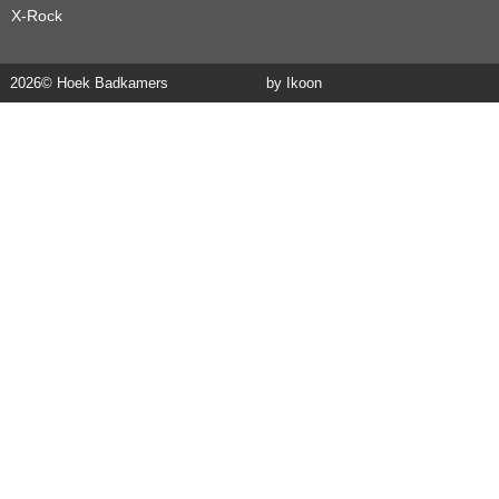
X-Rock
2026
© Hoek Badkamers
by Ikoon