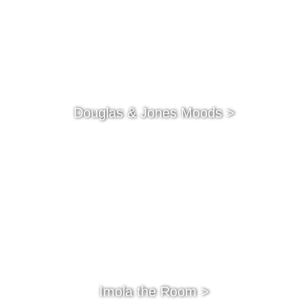
Douglas & Jones Moods >
Imola the Room >