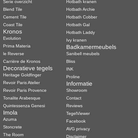
Serie overzicht
Hotbath kranen
Blend Tile
Hotbath Archie
Cement Tile
Hotbath Cobber
Coast Tile
Hotbath Gal
Kronos
Hotbath Laddy
Evolution
Ivy kranen
Prima Materia
Badkamermeubels
le Reverse
Sanibell meubels
Carrière de Kronos
Bliss
Decoratieve tegels
INK
Heritage Goldfinger
Proline
Revoir Paris Atelier
Informatie
Revoir Paris Provence
Showroom
Tonalite Arabesque
Contact
Quintessenza Genesi
Reviews
Imola
TegelViewer
Azuma
Facebook
Stoncrete
AVG privacy
The Room
Disclaimer