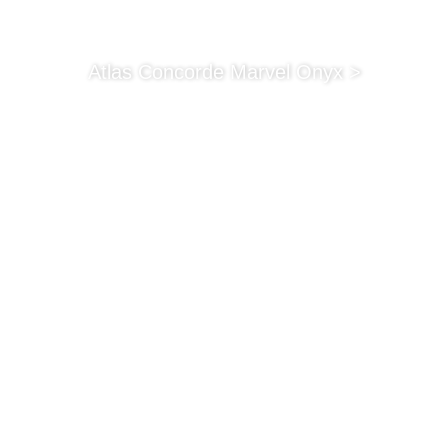
Atlas Concorde Marvel Onyx >
Douglas & Jones Magnum >