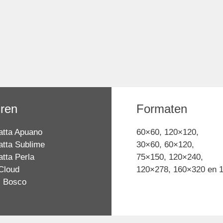
uren
Formaten
atta Apuano
60×60, 120×120,
atta Sublime
30×60, 60×120,
tta Perla
75×150, 120×240,
Cloud
120×278, 160×320 en 
i Bosco