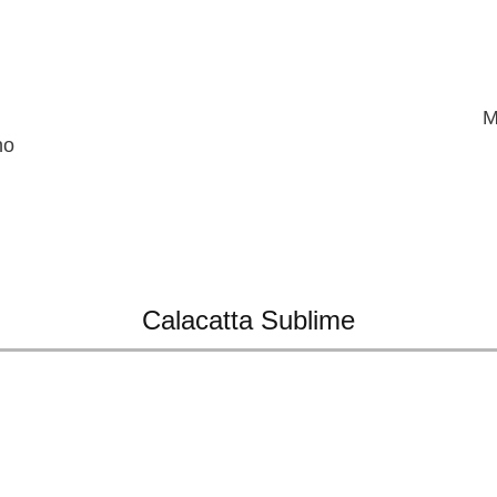
M
no
Calacatta Sublime