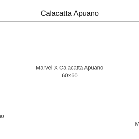
Calacatta Apuano
Marvel X Calacatta Apuano
60×60
no
M