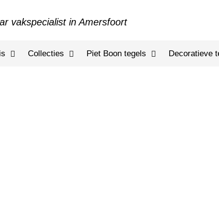
ar vakspecialist in Amersfoort
is
Collecties
Piet Boon tegels
Decoratieve t