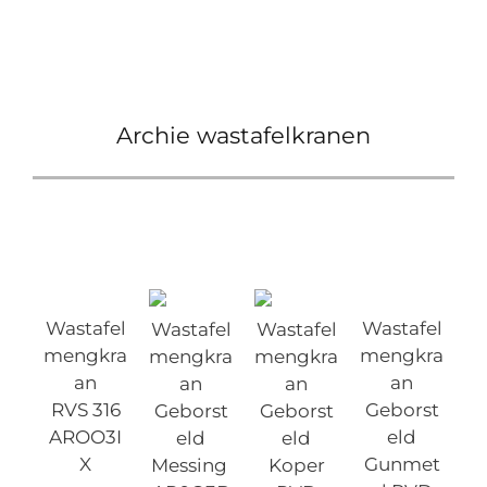
Archie wastafelkranen
Wastafel
Wastafel
Wastafel
Wastafel
mengkra
mengkra
mengkra
mengkra
an
an
an
an
RVS 316
Geborst
Geborst
Geborst
AROO3I
eld
eld
eld
X
Gunmet
Messing
Koper