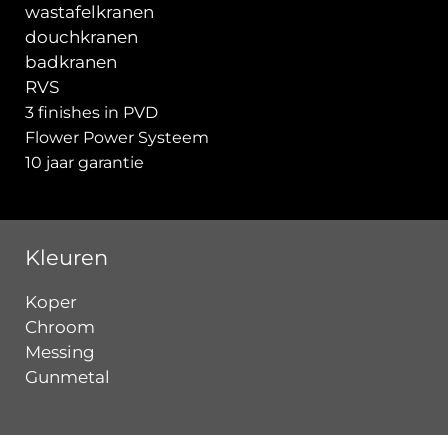
wastafelkranen
douchkranen
badkranen
RVS
3 finishes in PVD
Flower Power Systeem
10 jaar garantie
Kleuren
Koper
Chroom
Messing
Gunmetal