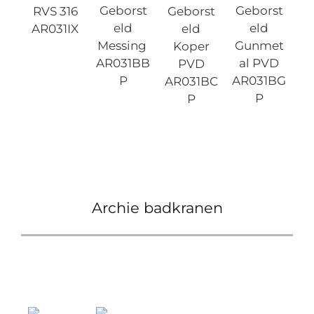
Geborst
Geborst
RVS 316
Geborst
eld
eld
AR031IX
eld
Messing
Gunmet
Koper
AR031BB
al PVD
PVD
P
AR031BG
AR031BC
P
P
Archie badkranen