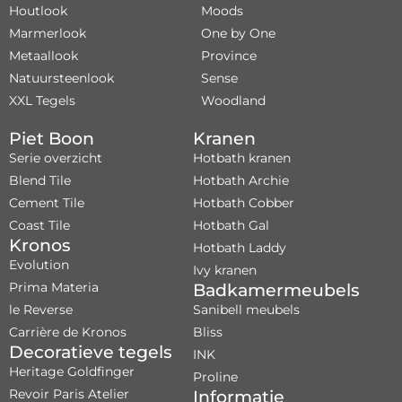
Houtlook
Moods
Marmerlook
One by One
Metaallook
Province
Natuursteenlook
Sense
XXL Tegels
Woodland
Piet Boon
Kranen
Serie overzicht
Hotbath kranen
Blend Tile
Hotbath Archie
Cement Tile
Hotbath Cobber
Coast Tile
Hotbath Gal
Kronos
Hotbath Laddy
Evolution
Ivy kranen
Prima Materia
Badkamermeubels
le Reverse
Sanibell meubels
Carrière de Kronos
Bliss
Decoratieve tegels
INK
Heritage Goldfinger
Proline
Revoir Paris Atelier
Informatie