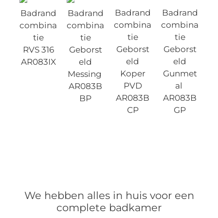
Badrand
Badrand
Badrand
Badrand
combina
combina
combina
combina
tie
tie
tie
tie
Geborst
Geborst
RVS 316
Geborst
eld
eld
AR083IX
eld
Koper
Gunmet
Messing
PVD
al
AR083B
AR083B
AR083B
BP
CP
GP
We hebben alles in huis voor een
complete badkamer