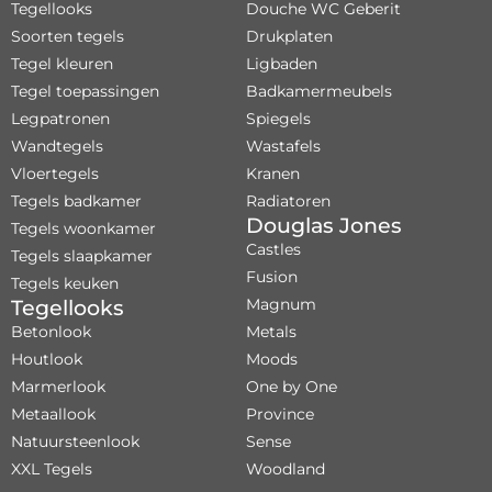
Tegellooks
Douche WC Geberit
Soorten tegels
Drukplaten
Tegel kleuren
Ligbaden
Tegel toepassingen
Badkamermeubels
Legpatronen
Spiegels
Wandtegels
Wastafels
Vloertegels
Kranen
Tegels badkamer
Radiatoren
Douglas Jones
Tegels woonkamer
Castles
Tegels slaapkamer
Fusion
Tegels keuken
Magnum
Tegellooks
Betonlook
Metals
Houtlook
Moods
Marmerlook
One by One
Metaallook
Province
Natuursteenlook
Sense
XXL Tegels
Woodland