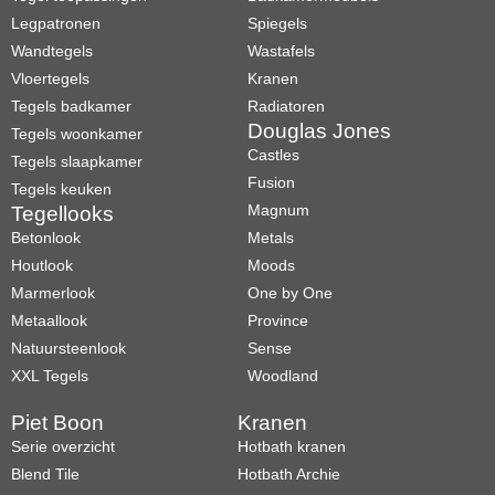
Legpatronen
Spiegels
Wandtegels
Wastafels
Vloertegels
Kranen
Tegels badkamer
Radiatoren
Douglas Jones
Tegels woonkamer
Castles
Tegels slaapkamer
Fusion
Tegels keuken
Magnum
Tegellooks
Betonlook
Metals
Houtlook
Moods
Marmerlook
One by One
Metaallook
Province
Natuursteenlook
Sense
XXL Tegels
Woodland
Piet Boon
Kranen
Serie overzicht
Hotbath kranen
Blend Tile
Hotbath Archie