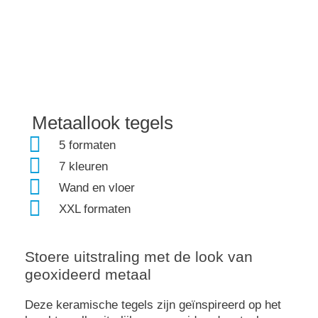
Metaallook tegels
Metaallook tegels
stijlvol en robuust
5 formaten
7 kleuren
Wand en vloer
XXL formaten
Stoere uitstraling met de look van
geoxideerd metaal
Deze keramische tegels zijn geïnspireerd op het