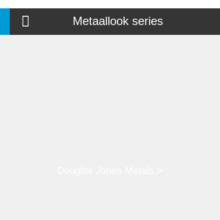
Metaallook series
Douglas Jones Metals >