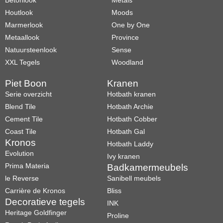
Betonlook
Metals
Houtlook
Moods
Marmerlook
One by One
Metaallook
Province
Natuursteenlook
Sense
XXL Tegels
Woodland
Piet Boon
Kranen
Serie overzicht
Hotbath kranen
Blend Tile
Hotbath Archie
Cement Tile
Hotbath Cobber
Coast Tile
Hotbath Gal
Kronos
Hotbath Laddy
Evolution
Ivy kranen
Prima Materia
Badkamermeubels
le Reverse
Sanibell meubels
Carrière de Kronos
Bliss
Decoratieve tegels
INK
Heritage Goldfinger
Proline