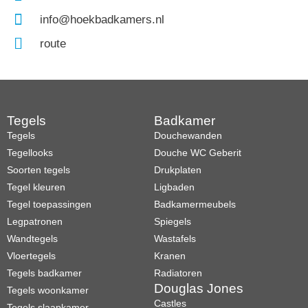
info@hoekbadkamers.nl
route
Tegels
Badkamer
Tegels
Douchewanden
Tegellooks
Douche WC Geberit
Soorten tegels
Drukplaten
Tegel kleuren
Ligbaden
Tegel toepassingen
Badkamermeubels
Legpatronen
Spiegels
Wandtegels
Wastafels
Vloertegels
Kranen
Tegels badkamer
Radiatoren
Douglas Jones
Tegels woonkamer
Castles
Tegels slaapkamer