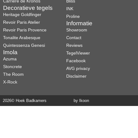
Carrière de Kronos
Bliss
Decoratieve tegels
INK
Heritage Goldfinger
Proline
Revoir Paris Atelier
Informatie
Revoir Paris Provence
Showroom
Tonalite Arabesque
Contact
Quintessenza Genesi
Reviews
Imola
TegelViewer
Azuma
Facebook
Stoncrete
AVG privacy
The Room
Disclaimer
X-Rock
2026
© Hoek Badkamers
by Ikoon