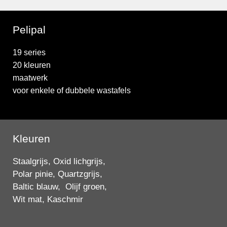
Pelipal
19 series
20 kleuren
maatwerk
voor enkele of dubbele wastafels
Kleuren
Staalgrijs, Oxid lichgrijs,
Polar pinie, Quartzgrijs,
Baltic blauw, Olijf groen,
Wit mat, Kaschmir