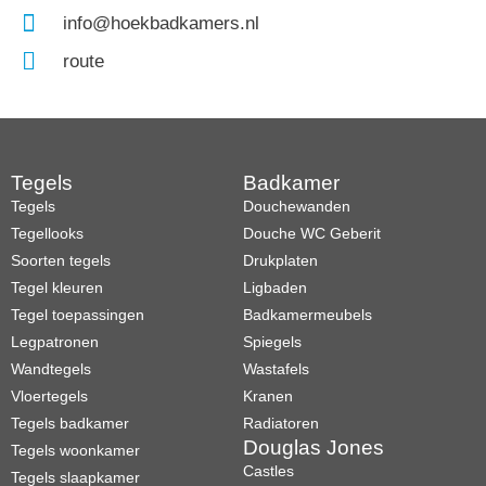
info@hoekbadkamers.nl
route
Tegels
Badkamer
Tegels
Douchewanden
Tegellooks
Douche WC Geberit
Soorten tegels
Drukplaten
Tegel kleuren
Ligbaden
Tegel toepassingen
Badkamermeubels
Legpatronen
Spiegels
Wandtegels
Wastafels
Vloertegels
Kranen
Tegels badkamer
Radiatoren
Douglas Jones
Tegels woonkamer
Castles
Tegels slaapkamer