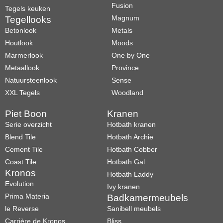
Fusion
Tegels keuken
Magnum
Tegellooks
Betonlook
Metals
Houtlook
Moods
Marmerlook
One by One
Metaallook
Province
Natuursteenlook
Sense
XXL Tegels
Woodland
Piet Boon
Kranen
Serie overzicht
Hotbath kranen
Blend Tile
Hotbath Archie
Cement Tile
Hotbath Cobber
Coast Tile
Hotbath Gal
Kronos
Hotbath Laddy
Evolution
Ivy kranen
Prima Materia
Badkamermeubels
le Reverse
Sanibell meubels
Carrière de Kronos
Bliss