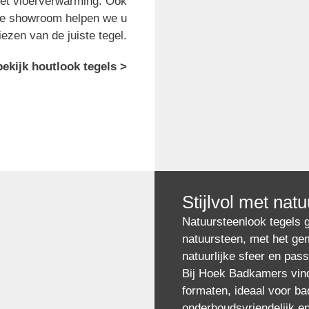
met vloerverwarming. Ook
nze showroom helpen we u
iezen van de juiste tegel.
bekijk houtlook tegels >
Stijlvol met nat
Natuursteenlook tegels g
natuursteen, met het ge
natuurlijke sfeer en pass
Bij Hoek Badkamers vindt
formaten, ideaal voor bad
onderhoudsvriendelijk e