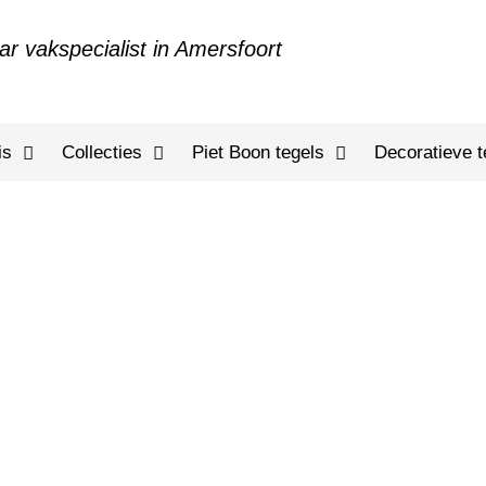
ar vakspecialist in Amersfoort
is
Collecties
Piet Boon tegels
Decoratieve t