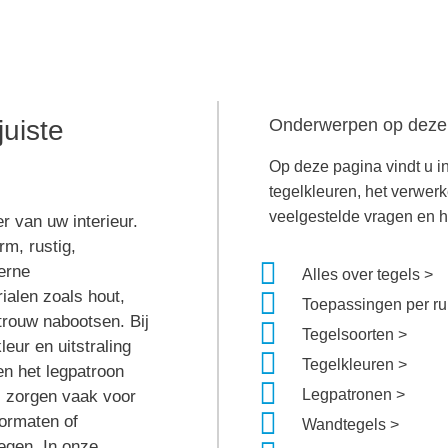
s
juiste
Onderwerpen op deze
Op deze pagina vindt u i
r
tegelkleuren, het verwer
veelgestelde vragen en h
er van uw interieur.
rm, rustig,
derne
Alles over tegels >
ialen zoals hout,
Toepassingen per ru
trouw nabootsen. Bij
Tegelsoorten >
leur en uitstraling
Tegelkleuren >
en het legpatroon
Legpatronen >
ls zorgen vaak voor
 formaten of
Wandtegels >
egen. In onze