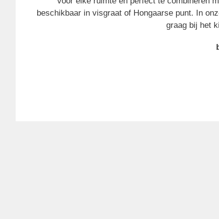
voor elke ruimte en perfect te combineren 
beschikbaar in visgraat of Hongaarse punt. In o
graag bij het k