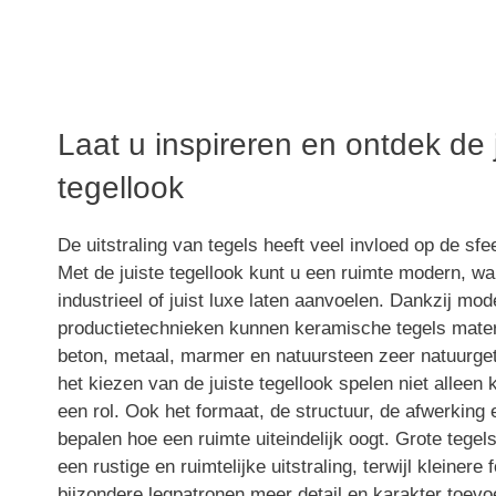
Tegellook
Laat u inspireren en ontdek de 
tegellook
brengen sfee
De uitstraling van tegels heeft veel invloed op de sfe
Met de juiste tegellook kunt u een ruimte modern, wa
in huis
industrieel of juist luxe laten aanvoelen. Dankzij mo
productietechnieken kunnen keramische tegels mater
beton, metaal, marmer en natuursteen zeer natuurge
het kiezen van de juiste tegellook spelen niet alleen k
een rol. Ook het formaat, de structuur, de afwerking 
bepalen hoe een ruimte uiteindelijk oogt. Grote tege
een rustige en ruimtelijke uitstraling, terwijl kleinere
bijzondere legpatronen meer detail en karakter toevo