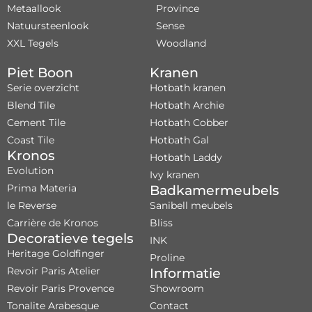
Metaallook
Province
Natuursteenlook
Sense
XXL Tegels
Woodland
Piet Boon
Kranen
Serie overzicht
Hotbath kranen
Blend Tile
Hotbath Archie
Cement Tile
Hotbath Cobber
Coast Tile
Hotbath Gal
Kronos
Hotbath Laddy
Evolution
Ivy kranen
Prima Materia
Badkamermeubels
le Reverse
Sanibell meubels
Carrière de Kronos
Bliss
Decoratieve tegels
INK
Heritage Goldfinger
Proline
Revoir Paris Atelier
Informatie
Revoir Paris Provence
Showroom
Tonalite Arabesque
Contact