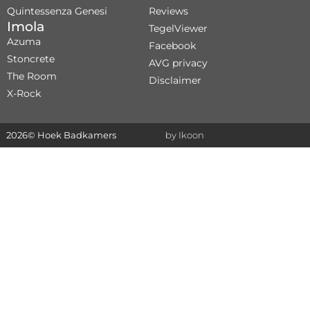
Quintessenza Genesi
Reviews
Imola
TegelViewer
Azuma
Facebook
Stoncrete
AVG privacy
The Room
Disclaimer
X-Rock
2026
© Hoek Badkamers
by Ikoon