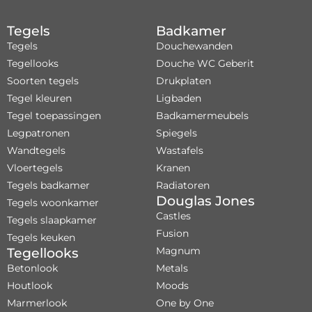
Tegels
Badkamer
Tegels
Douchewanden
Tegellooks
Douche WC Geberit
Soorten tegels
Drukplaten
Tegel kleuren
Ligbaden
Tegel toepassingen
Badkamermeubels
Legpatronen
Spiegels
Wandtegels
Wastafels
Vloertegels
Kranen
Tegels badkamer
Radiatoren
Douglas Jones
Tegels woonkamer
Castles
Tegels slaapkamer
Fusion
Tegels keuken
Magnum
Tegellooks
Betonlook
Metals
Houtlook
Moods
Marmerlook
One by One