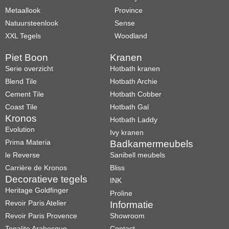
Metaallook
Province
Natuursteenlook
Sense
XXL Tegels
Woodland
Piet Boon
Kranen
Serie overzicht
Hotbath kranen
Blend Tile
Hotbath Archie
Cement Tile
Hotbath Cobber
Coast Tile
Hotbath Gal
Kronos
Hotbath Laddy
Evolution
Ivy kranen
Prima Materia
Badkamermeubels
le Reverse
Sanibell meubels
Carrière de Kronos
Bliss
Decoratieve tegels
INK
Heritage Goldfinger
Proline
Revoir Paris Atelier
Informatie
Revoir Paris Provence
Showroom
Tonalite Arabesque
Contact