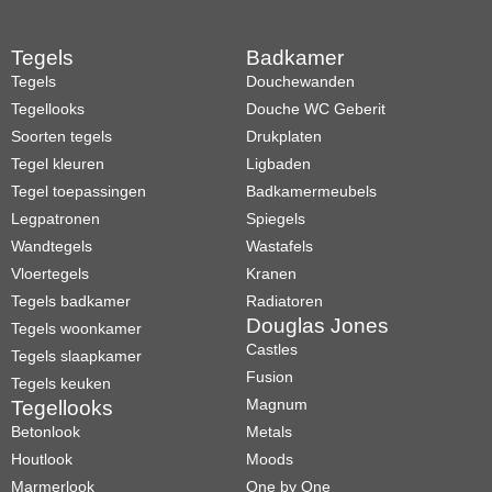
Tegels
Badkamer
Tegels
Douchewanden
Tegellooks
Douche WC Geberit
Soorten tegels
Drukplaten
Tegel kleuren
Ligbaden
Tegel toepassingen
Badkamermeubels
Legpatronen
Spiegels
Wandtegels
Wastafels
Vloertegels
Kranen
Tegels badkamer
Radiatoren
Douglas Jones
Tegels woonkamer
Castles
Tegels slaapkamer
Fusion
Tegels keuken
Magnum
Tegellooks
Betonlook
Metals
Houtlook
Moods
Marmerlook
One by One