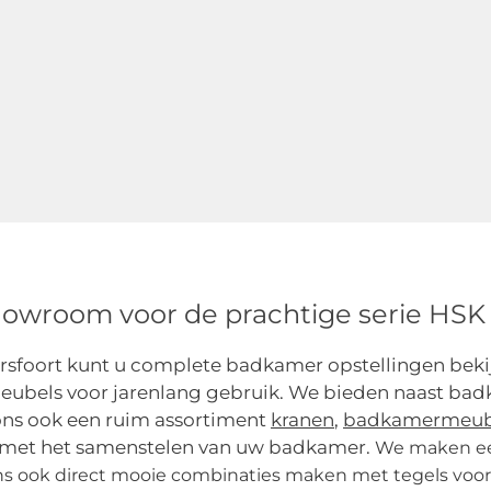
owroom voor de prachtige serie HS
mersfoort kunt u complete badkamer opstellingen b
els voor jarenlang gebruik. We bieden naast badka
ons ook een ruim assortiment
kranen
,
badkamermeub
 met het samenstelen van uw badkamer.
We maken een
j ons ook direct mooie combinaties maken met tegels voor