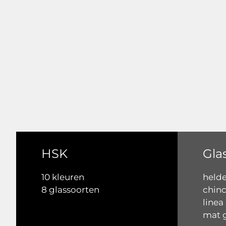
HSK
Gla
10 kleuren
helder
8 glassoorten
chinch
linea
mat g