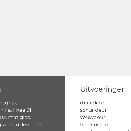
s
Uitvoeringen
, grijs,
draaideur
illa, linea 01,
schuifdeur
 02, mat glas,
vouwdeur
las midden, carré
hoekinstap