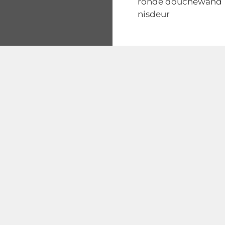
ronde douchewand
nisdeur