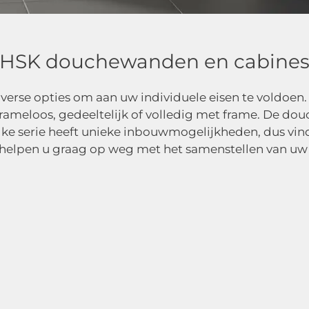
anden en cabin
HSK douchewanden en cabine
se opties om aan uw individuele eisen te voldoen. Ki
frameloos, gedeeltelijk of volledig met frame. De d
Elke serie heeft unieke inbouwmogelijkheden, dus vi
helpen u graag op weg met het samenstellen van uw 