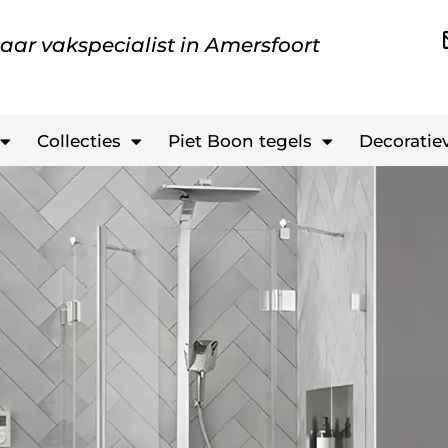
aar vakspecialist in Amersfoort
Collecties
Piet Boon tegels
Decoratiev