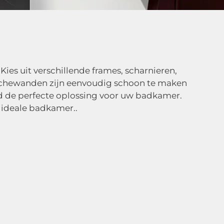
es
s
es uit verschillende frames, scharnieren,
ouchewanden zijn eenvoudig schoon te maken
nd de perfecte oplossing voor uw badkamer.
ideale badkamer..