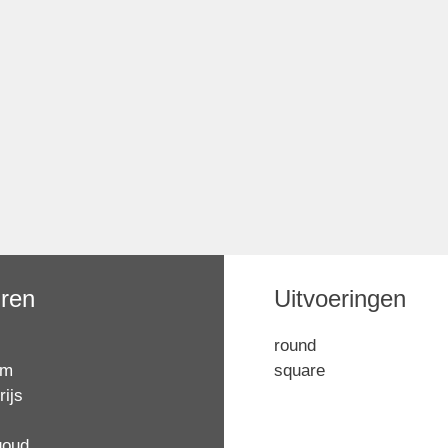
uren
Uitvoeringen
round
om
square
ijs
goud