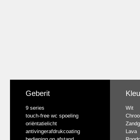
Geberit
Kle
9 series
Wit
touch-free wc spoeling
Chro
oriëntatielicht
Zandgr
antivingerafdrukcoating
Lava
bediening op afstand
Rood