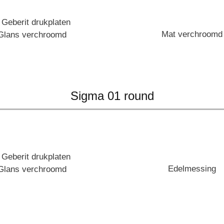
Mat verchroomd
Glans verchroomd
Sigma 01 round
Edelmessing
Glans verchroomd