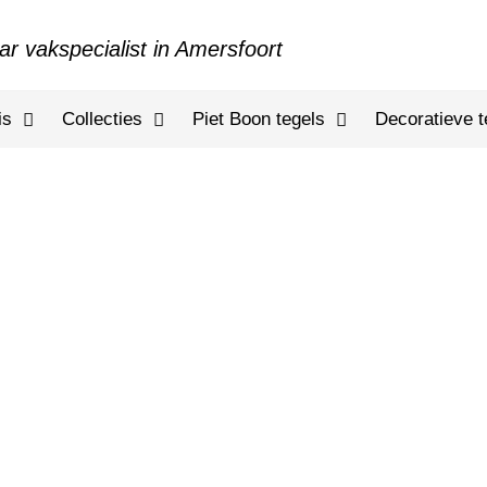
ar vakspecialist in Amersfoort
is
Collecties
Piet Boon tegels
Decoratieve t