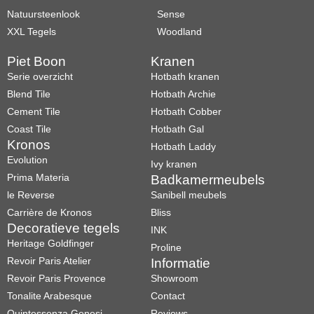
Natuursteenlook
Sense
XXL Tegels
Woodland
Piet Boon
Kranen
Serie overzicht
Hotbath kranen
Blend Tile
Hotbath Archie
Cement Tile
Hotbath Cobber
Coast Tile
Hotbath Gal
Kronos
Hotbath Laddy
Evolution
Ivy kranen
Prima Materia
Badkamermeubels
le Reverse
Sanibell meubels
Carrière de Kronos
Bliss
Decoratieve tegels
INK
Heritage Goldfinger
Proline
Revoir Paris Atelier
Informatie
Revoir Paris Provence
Showroom
Tonalite Arabesque
Contact
Quintessenza Genesi
Reviews