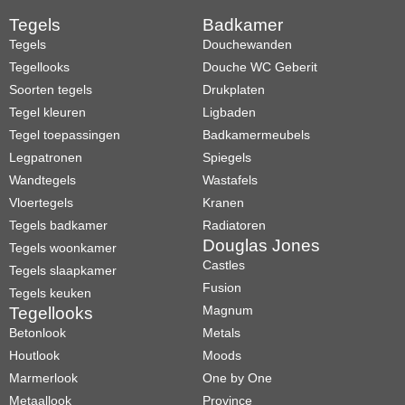
Tegels
Badkamer
Tegels
Douchewanden
Tegellooks
Douche WC Geberit
Soorten tegels
Drukplaten
Tegel kleuren
Ligbaden
Tegel toepassingen
Badkamermeubels
Legpatronen
Spiegels
Wandtegels
Wastafels
Vloertegels
Kranen
Tegels badkamer
Radiatoren
Douglas Jones
Tegels woonkamer
Castles
Tegels slaapkamer
Fusion
Tegels keuken
Magnum
Tegellooks
Betonlook
Metals
Houtlook
Moods
Marmerlook
One by One
Metaallook
Province