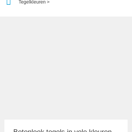
Tegelkleuren >
Betonlook tegels in vele kleuren