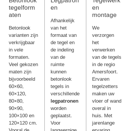
Betonlook
Legpatron
Tegelwerk
tegelform
en
en
aten
montage
Afhankelijk
Betonlook
van het
We
varianten zijn
formaat van
verzorgen
verkrijgbaar
de tegel en
het
in vele
de indeling
verwerken
formaten.
van de
van de tegels
Veel gekozen
ruimte
in de regio
maten zijn
kunnen
Amersfoort.
bijvoorbeeld
betonlook
Ervaren
60×60,
tegels in
tegelzetters
60×120,
verschillende
maken uw
80×80,
legpatronen
vloer of wand
90×90,
worden
overal in
100×100 en
geplaatst.
huis. Met
120×120 cm.
Voor
jarenlange
Vooral de
langwerpige
ervaring