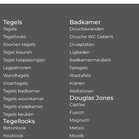
Tegels
Badkamer
Tegels
Douchewanden
Tegellooks
Douche WC Geberit
Soorten tegels
Drukplaten
Tegel kleuren
Ligbaden
Tegel toepassingen
Badkamermeubels
Legpatronen
Spiegels
Wandtegels
Wastafels
Vloertegels
Kranen
Tegels badkamer
Radiatoren
Douglas Jones
Tegels woonkamer
Castles
Tegels slaapkamer
Fusion
Tegels keuken
Magnum
Tegellooks
Betonlook
Metals
Houtlook
Moods