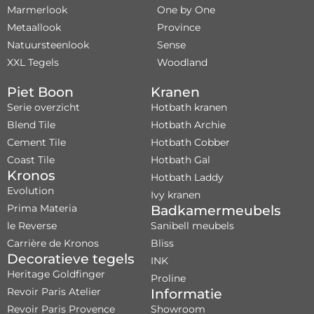
Marmerlook
One by One
Metaallook
Province
Natuursteenlook
Sense
XXL Tegels
Woodland
Piet Boon
Kranen
Serie overzicht
Hotbath kranen
Blend Tile
Hotbath Archie
Cement Tile
Hotbath Cobber
Coast Tile
Hotbath Gal
Kronos
Hotbath Laddy
Evolution
Ivy kranen
Prima Materia
Badkamermeubels
le Reverse
Sanibell meubels
Carrière de Kronos
Bliss
Decoratieve tegels
INK
Heritage Goldfinger
Proline
Revoir Paris Atelier
Informatie
Revoir Paris Provence
Showroom