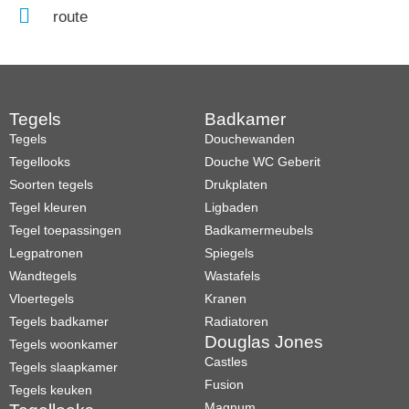
route
Tegels
Badkamer
Tegels
Douchewanden
Tegellooks
Douche WC Geberit
Soorten tegels
Drukplaten
Tegel kleuren
Ligbaden
Tegel toepassingen
Badkamermeubels
Legpatronen
Spiegels
Wandtegels
Wastafels
Vloertegels
Kranen
Tegels badkamer
Radiatoren
Douglas Jones
Tegels woonkamer
Castles
Tegels slaapkamer
Fusion
Tegels keuken
Magnum