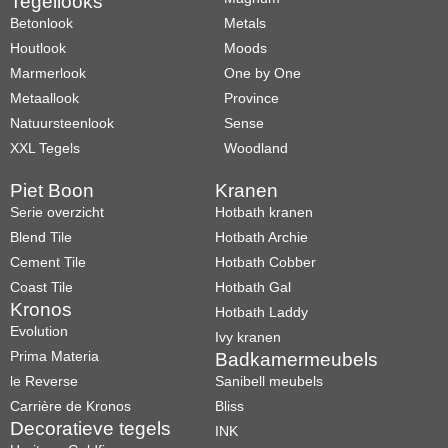
Tegellooks
Betonlook
Metals
Houtlook
Moods
Marmerlook
One by One
Metaallook
Province
Natuursteenlook
Sense
XXL Tegels
Woodland
Piet Boon
Kranen
Serie overzicht
Hotbath kranen
Blend Tile
Hotbath Archie
Cement Tile
Hotbath Cobber
Coast Tile
Hotbath Gal
Kronos
Hotbath Laddy
Evolution
Ivy kranen
Prima Materia
Badkamermeubels
le Reverse
Sanibell meubels
Carrière de Kronos
Bliss
Decoratieve tegels
INK