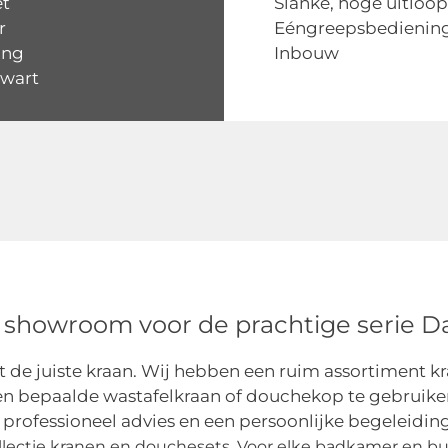
et
Slanke, hoge uitloop
r
Eéngreepsbedienin
ing
Inbouw
zwart
 showroom voor de prachtige serie D
 juiste kraan. Wij hebben een ruim assortiment kra
k een bepaalde wastafelkraan of douchekop te gebruik
professioneel advies en een persoonlijke begeleidin
llectie kranen en douchesets. Voor elke badkamer en bud