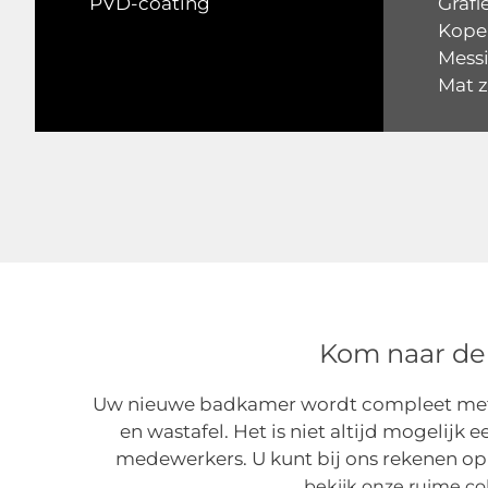
PVD-coating
Grafi
Kope
Mess
Mat 
Kom naar de
Uw nieuwe badkamer wordt compleet met de
en wastafel. Het is niet altijd mogelij
medewerkers. U kunt bij ons rekenen op 
bekijk onze ruime co