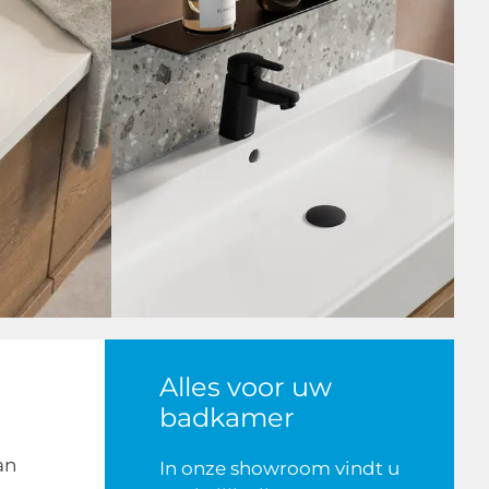
Alles voor uw
badkamer
an
In onze showroom vindt u