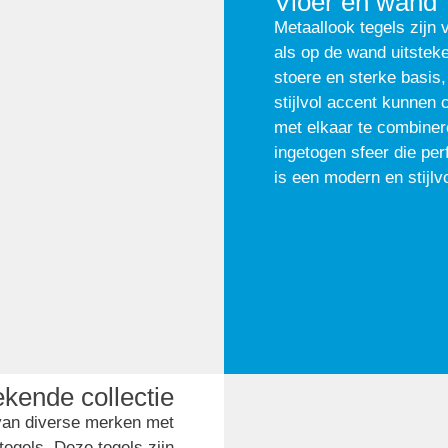
Vloer én wand
Metaallook tegels zijn 
als op de wand uitstek
stoere en sterke basis,
stijlvol accent kunnen
met elkaar te combinere
ingetogen sfeer die perf
is een modern en stijlv
kende collectie
van diverse merken met
egels. Deze tegels zijn