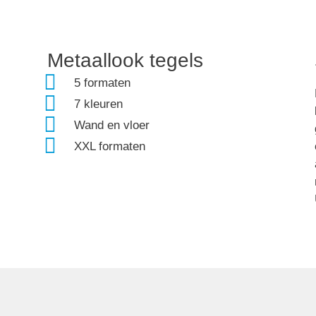
Metaallook tege
Metaallook tegels
5 formaten
stijlvol en robuus
7 kleuren
Wand en vloer
XXL formaten