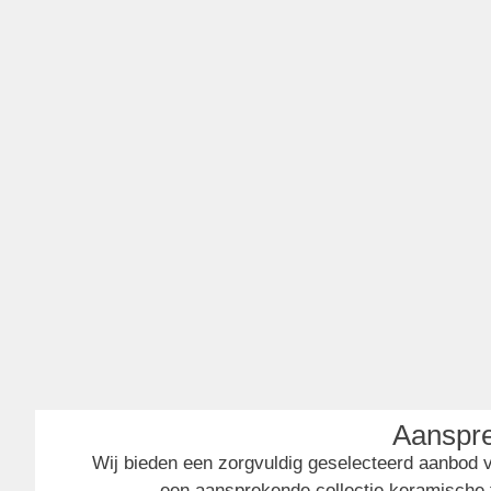
Aanspre
Wij bieden een zorgvuldig geselecteerd aanbod 
een aansprekende collectie keramische t