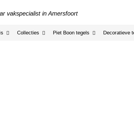
ar vakspecialist in Amersfoort
is
Collecties
Piet Boon tegels
Decoratieve t